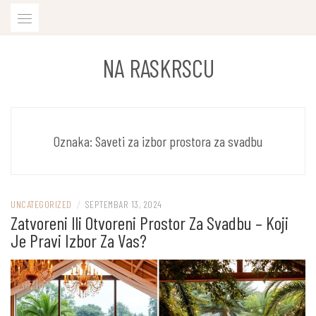
Skip
to
content
NA RASKRSCU
Oznaka:
Saveti za izbor prostora za svadbu
UNCATEGORIZED
/
SEPTEMBAR 13, 2024
Zatvoreni Ili Otvoreni Prostor Za Svadbu – Koji
Je Pravi Izbor Za Vas?