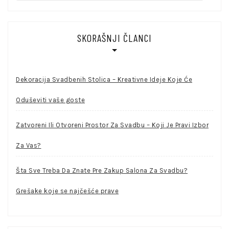
for:
SKORAŠNJI ČLANCI
Dekoracija Svadbenih Stolica – Kreativne Ideje Koje Će
Oduševiti vaše goste
Zatvoreni Ili Otvoreni Prostor Za Svadbu – Koji Je Pravi Izbor
Za Vas?
Šta Sve Treba Da Znate Pre Zakup Salona Za Svadbu?
Grešake koje se najčešće prave